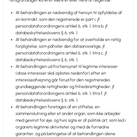
retsgrundlaget konkret være et eller flere af følgende:
At behandlingen er nødvendig af hensyn til opfyldelse af
en kontrakt, som den registrerede er part i, jf.
persondataforordningens artikel 6, stk. 1, litra b, jf.
databeskyttelseslovens § 6, stk. 1;
At behandlingen er nødvendig for at overholde en retlig
forpligtelse, som påhviler den dataansvarlige, jf.
persondataforordningens artikel 6, stk. 1, litra c, jf.
databeskyttelseslovens § 6, stk. 1;
At behandlingen ud fra hensynet til legitime interesser
(disse interesser skal oplistes nedenfor) efter en
interesseafvejning går forud for den registreredes
grundlæggende rettigheder og frihedsrettigheder, jf.
persondataforordningens artikel 6, stk. 1, litra f, jf.
databeskyttelseslovens § 6, stk. 1;
At behandlingen foretages af en stiftelse, en
sammenslutning eller et andet organ, som ikke arbejder
med gevinst for øje, og hvis sigte er af politisk art, som led i
organets legitime aktiviteter og med de fornødne
garantier, og på betingelse af at behandlingen alene