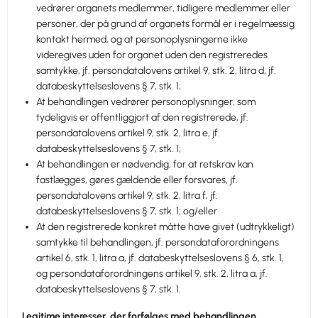
vedrører organets medlemmer, tidligere medlemmer eller
personer, der på grund af organets formål er i regelmæssig
kontakt hermed, og at personoplysningerne ikke
videregives uden for organet uden den registreredes
samtykke, jf. persondatalovens artikel 9, stk. 2, litra d, jf.
databeskyttelseslovens § 7, stk. 1;
At behandlingen vedrører personoplysninger, som
tydeligvis er offentliggjort af den registrerede, jf.
persondatalovens artikel 9, stk. 2, litra e, jf.
databeskyttelseslovens § 7, stk. 1;
At behandlingen er nødvendig, for at retskrav kan
fastlægges, gøres gældende eller forsvares, jf.
persondatalovens artikel 9, stk. 2, litra f, jf.
databeskyttelseslovens § 7, stk. 1; og/eller
At den registrerede konkret måtte have givet (udtrykkeligt)
samtykke til behandlingen, jf. persondataforordningens
artikel 6, stk. 1, litra a, jf. databeskyttelseslovens § 6, stk. 1,
og persondataforordningens artikel 9, stk. 2, litra a, jf.
databeskyttelseslovens § 7, stk. 1.
Legitime interesser, der forfølges med behandlingen