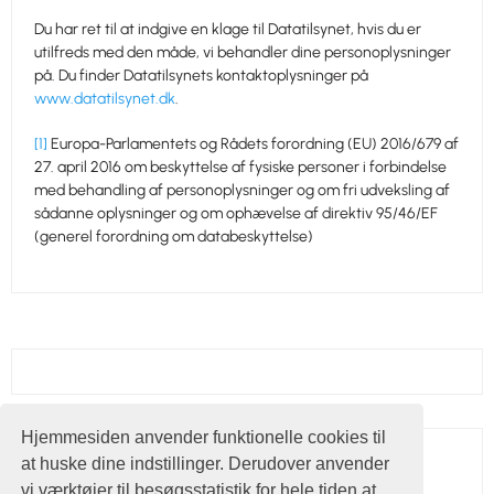
Du har ret til at indgive en klage til Datatilsynet, hvis du er
utilfreds med den måde, vi behandler dine personoplysninger
på. Du finder Datatilsynets kontaktoplysninger på
www.datatilsynet.dk
.
[1]
Europa-Parlamentets og Rådets forordning (EU) 2016/679 af
27. april 2016 om beskyttelse af fysiske personer i forbindelse
med behandling af personoplysninger og om fri udveksling af
sådanne oplysninger og om ophævelse af direktiv 95/46/EF
(generel forordning om databeskyttelse)
Hjemmesiden anvender funktionelle cookies til
Vær social
at huske dine indstillinger. Derudover anvender
vi værktøjer til besøgsstatistik for hele tiden at