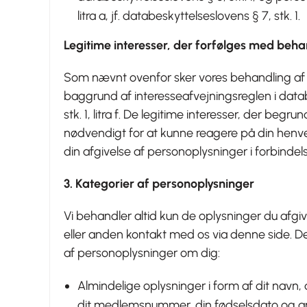
litra a, jf. databeskyttelseslovens § 7, stk. 1.
Legitime interesser, der forfølges med beh
Som nævnt ovenfor sker vores behandling af 
baggrund af interesseafvejningsreglen i datab
stk. 1, litra f. De legitime interesser, der begr
nødvendigt for at kunne reagere på din henvend
din afgivelse af personoplysninger i forbinde
3. Kategorier af personoplysninger
Vi behandler altid kun de oplysninger du afg
eller anden kontakt med os via denne side. D
af personoplysninger om dig:
Almindelige oplysninger i form af dit navn,
dit medlemsnummer, din fødselsdato og a