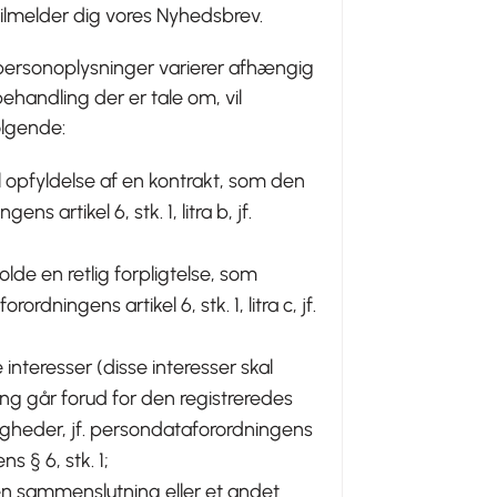
tilmelder dig vores Nyhedsbrev.
 personoplysninger varierer afhængig
ehandling der er tale om, vil
ølgende:
 opfyldelse af en kontrakt, som den
ns artikel 6, stk. 1, litra b, jf.
de en retlig forpligtelse, som
rdningens artikel 6, stk. 1, litra c, jf.
 interesser (disse interesser skal
ing går forud for den registreredes
gheder, jf. persondataforordningens
ens § 6, stk. 1;
 en sammenslutning eller et andet