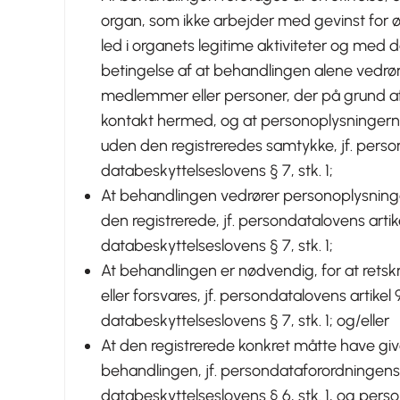
organ, som ikke arbejder med gevinst for øje
led i organets legitime aktiviteter og med 
betingelse af at behandlingen alene vedrø
medlemmer eller personer, der på grund af
kontakt hermed, og at personoplysningerne
uden den registreredes samtykke, jf. persondat
databeskyttelseslovens § 7, stk. 1;
At behandlingen vedrører personoplysninger,
den registrerede, jf. persondatalovens artikel 9,
databeskyttelseslovens § 7, stk. 1;
At behandlingen er nødvendig, for at rets
eller forsvares, jf. persondatalovens artikel 9, st
databeskyttelseslovens § 7, stk. 1; og/eller
At den registrerede konkret måtte have give
behandlingen, jf. persondataforordningens artik
databeskyttelseslovens § 6, stk. 1, og perso