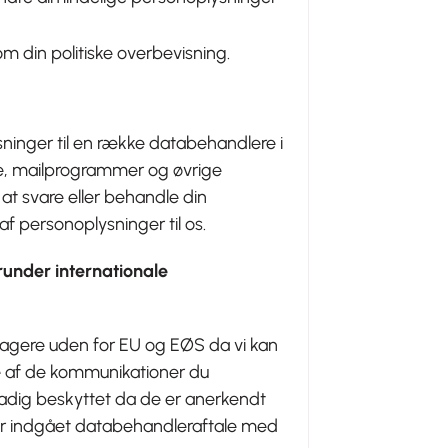
m din politiske overbevisning.
sninger til en række databehandlere i
e, mailprogrammer og øvrige
at svare eller behandle din
af personoplysninger til os.
erunder internationale
dtagere uden for EU og EØS da vi kan
e af de kommunikationer du
adig beskyttet da de er anerkendt
har indgået databehandleraftale med