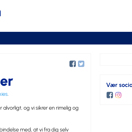
n
er
Vær socia
kies
.
lvorligt, og vi sikrer en rimelig og
ndelse med, at vi fra dig selv