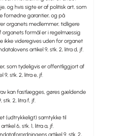
, og hvis sigte er af politisk art, som
de fornødne garantier, og på
rer organets medlemmer, tidligere
 organets formål er i regelmæssig
 ikke videregives uden for organet
alovens artikel 9, stk. 2, litra d, jf.
 som tydeligvis er offentliggjort af
 stk. 2, litra e, jf.
krav kan fastlægges, gøres gældende
k. 2, litra f, jf.
t (udtrykkeligt) samtykke til
el 6, stk. 1, litra a, jf.
ndataforordningens artikel 9, stk. 2,