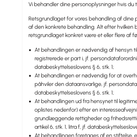
Vi behandler dine personoplysninger hvis du 
Retsgrundlaget for vores behandling af dine
af den konkrete behandling. Alt efter hvilken b
retsgrundlaget konkret være et eller flere af f
At behandlingen er nødvendig af hensyn til
registrerede er part i, jf. persondataforordninge
databeskyttelseslovens § 6, stk. 1;
At behandlingen er nødvendig for at overhol
påhviler den dataansvarlige, jf. persondataforo
databeskyttelseslovens § 6, stk. 1;
At behandlingen ud fra hensynet til legitime
oplistes nedenfor) efter en interesseafvejn
grundlæggende rettigheder og frihedsretti
artikel 6, stk. 1, litra f, jf. databeskyttelseslov
At behandlingen foretages af en stiftelse,